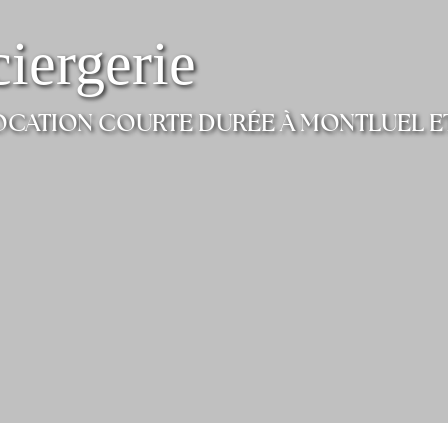
iergerie
OCATION COURTE DURÉE À MONTLUEL E