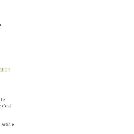
ation
rte
 c'est
l'article