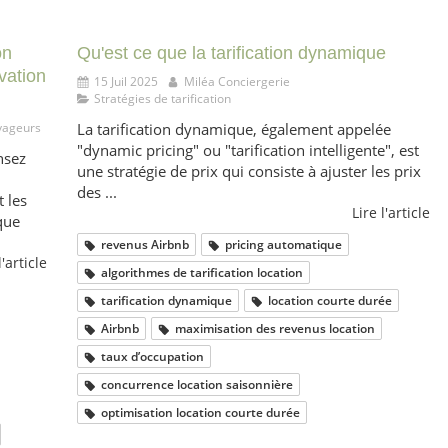
on
Qu'est ce que la tarification dynamique
vation
15 Juil 2025
Miléa Conciergerie
Stratégies de tarification
yageurs
La tarification dynamique, également appelée
"dynamic pricing" ou "tarification intelligente", est
nsez
une stratégie de prix qui consiste à ajuster les prix
des ...
 les
Lire l'article
que
revenus Airbnb
pricing automatique
l'article
algorithmes de tarification location
tarification dynamique
location courte durée
Airbnb
maximisation des revenus location
taux d’occupation
concurrence location saisonnière
optimisation location courte durée