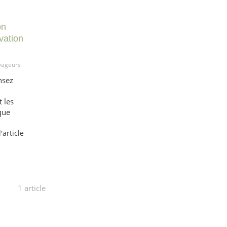
on
vation
yageurs
nsez
 les
que
l'article
1 article