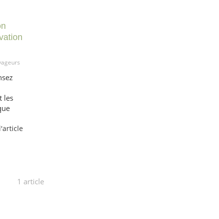
on
vation
yageurs
nsez
 les
que
l'article
1 article